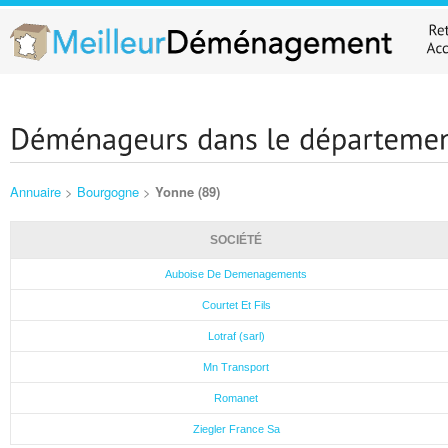
Annuaire
>
Bourgogne
>
Yonne (89)
SOCIÉTÉ
Auboise De Demenagements
Courtet Et Fils
Lotraf (sarl)
Mn Transport
Romanet
Ziegler France Sa